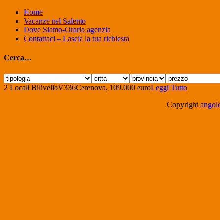
Home
Vacanze nel Salento
Dove Siamo-Orario agenzia
Contattaci – Lascia la tua richiesta
Cerca…
2 Locali Bilivello
V336
Cerenova, 109.000 euro
Leggi Tutto
Copyright
angolo