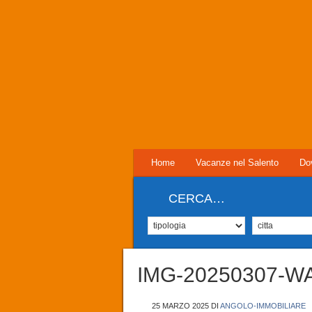
Home
Vacanze nel Salento
Do
CERCA…
IMG-20250307-W
25 MARZO 2025
DI
ANGOLO-IMMOBILIARE