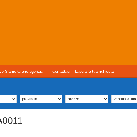
ve Siamo-Orario agenzia
Contattaci – Lascia la tua richiesta
A0011