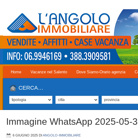
Home
Vacanze nel Salento
Dove Siamo-Orario agenzia
C
CERCA…
Immagine WhatsApp 2025-05-3
6 GIUGNO 2025
DI
ANGOLO-IMMOBILIARE