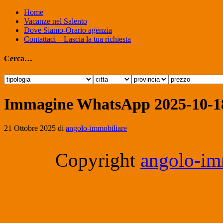
Home
Vacanze nel Salento
Dove Siamo-Orario agenzia
Contattaci – Lascia la tua richiesta
Cerca…
Immagine WhatsApp 2025-10-18
21 Ottobre 2025
di
angolo-immobiliare
Copyright
angolo-imm