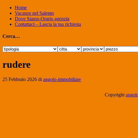
Home
Vacanze nel Salento
Dove Siamo-Orario agenzia
Contattaci – Lascia la tua richiesta
Cerca…
rudere
25 Febbraio 2026
di
angolo-immobiliare
Copyright
angolo