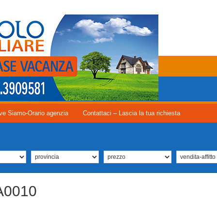
ve Siamo-Orario agenzia
Contattaci – Lascia la tua richiesta
A0010