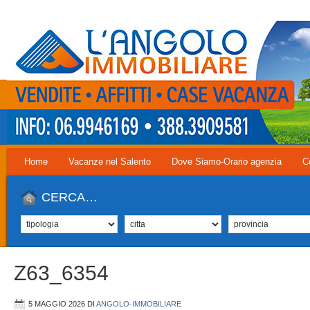
Home
Vacanze nel Salento
Dove Siamo-Orario agenzia
C
CERCA…
Z63_6354
5 MAGGIO 2026
DI
ANGOLO-IMMOBILIARE