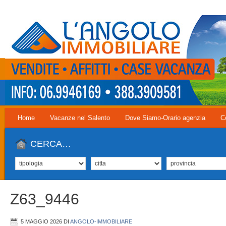
Home
Vacanze nel Salento
Dove Siamo-Orario agenzia
C
CERCA…
Z63_9446
5 MAGGIO 2026
DI
ANGOLO-IMMOBILIARE