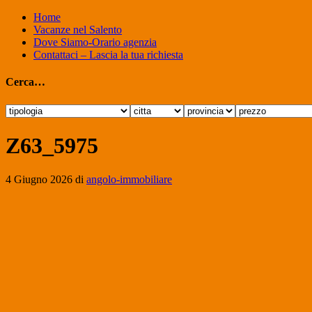
Home
Vacanze nel Salento
Dove Siamo-Orario agenzia
Contattaci – Lascia la tua richiesta
Cerca…
Z63_5975
4 Giugno 2026
di
angolo-immobiliare