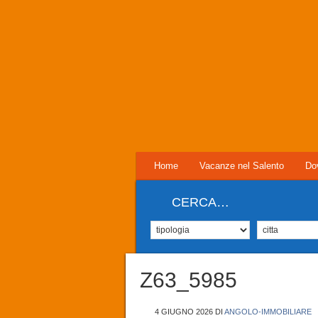
Home
Vacanze nel Salento
Do
CERCA…
Z63_5985
4 GIUGNO 2026
DI
ANGOLO-IMMOBILIARE