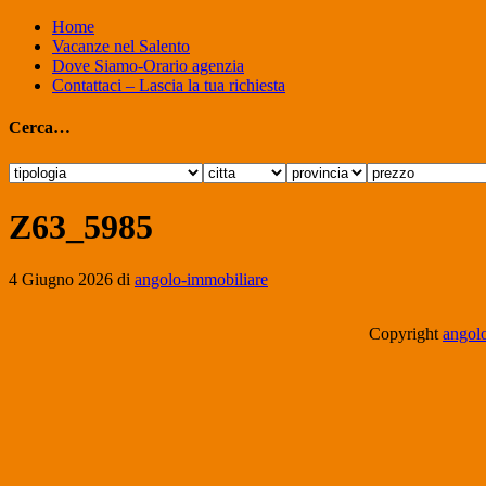
Home
Vacanze nel Salento
Dove Siamo-Orario agenzia
Contattaci – Lascia la tua richiesta
Cerca…
Z63_5985
4 Giugno 2026
di
angolo-immobiliare
Copyright
angolo