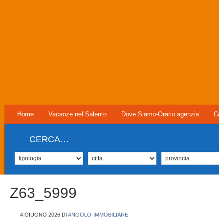
Home
Vacanze nel Salento
Dove Siamo-Orario agenzia
C
CERCA…
Z63_5999
4 GIUGNO 2026
DI
ANGOLO-IMMOBILIARE