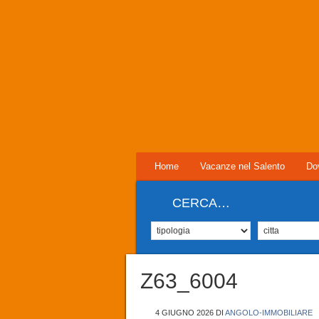
Home
Vacanze nel Salento
Do
CERCA…
Z63_6004
4 GIUGNO 2026
DI
ANGOLO-IMMOBILIARE