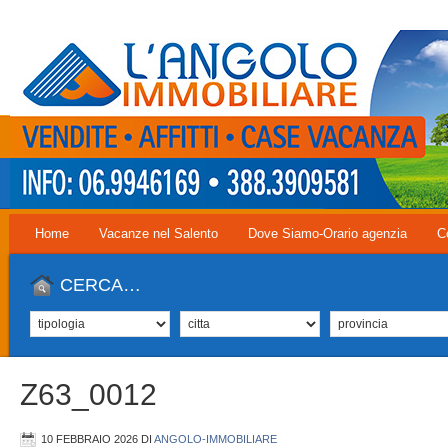
Home
Vacanze nel Salento
Dove Siamo-Orario agenzia
C
CERCA…
Z63_0012
10 FEBBRAIO 2026
DI
ANGOLO-IMMOBILIARE