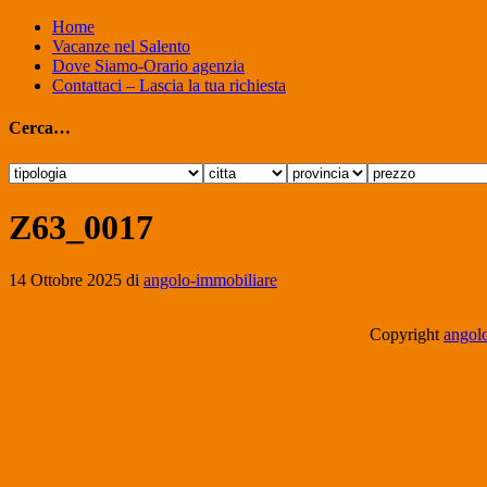
Home
Vacanze nel Salento
Dove Siamo-Orario agenzia
Contattaci – Lascia la tua richiesta
Cerca…
Z63_0017
14 Ottobre 2025
di
angolo-immobiliare
Copyright
angolo