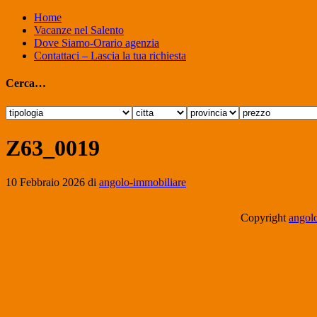
Home
Vacanze nel Salento
Dove Siamo-Orario agenzia
Contattaci – Lascia la tua richiesta
Cerca…
Z63_0019
10 Febbraio 2026
di
angolo-immobiliare
Copyright
angolo