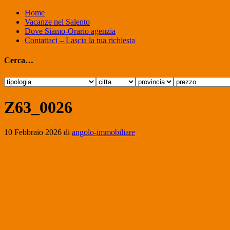
Home
Vacanze nel Salento
Dove Siamo-Orario agenzia
Contattaci – Lascia la tua richiesta
Cerca…
Z63_0026
10 Febbraio 2026
di
angolo-immobiliare