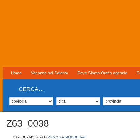
Home
Vacanze nel Salento
Dove Siamo-Orario agenzia
C
CERCA…
Z63_0038
10 FEBBRAIO 2026
DI
ANGOLO-IMMOBILIARE