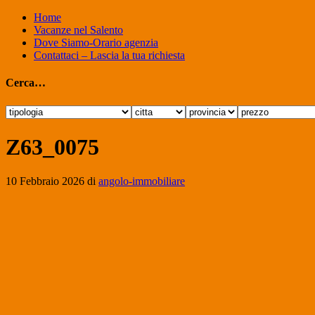
Home
Vacanze nel Salento
Dove Siamo-Orario agenzia
Contattaci – Lascia la tua richiesta
Cerca…
Z63_0075
10 Febbraio 2026
di
angolo-immobiliare