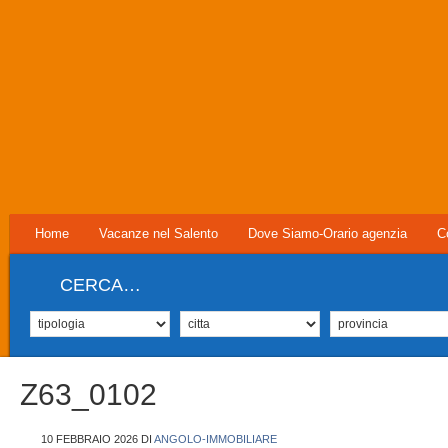
Home
Vacanze nel Salento
Dove Siamo-Orario agenzia
C
CERCA…
Z63_0102
10 FEBBRAIO 2026
DI
ANGOLO-IMMOBILIARE