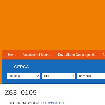
Home
Vacanze nel Salento
Dove Siamo-Orario agenzia
C
CERCA…
Z63_0109
10 FEBBRAIO 2026
DI
ANGOLO-IMMOBILIARE