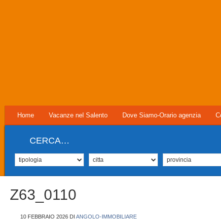
Home
Vacanze nel Salento
Dove Siamo-Orario agenzia
C
CERCA…
Z63_0110
10 FEBBRAIO 2026
DI
ANGOLO-IMMOBILIARE