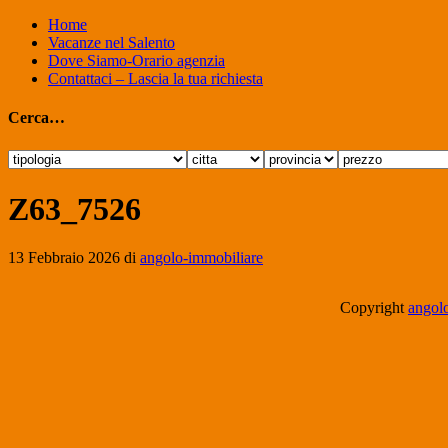
Home
Vacanze nel Salento
Dove Siamo-Orario agenzia
Contattaci – Lascia la tua richiesta
Cerca…
Z63_7526
13 Febbraio 2026
di
angolo-immobiliare
Copyright
angolo