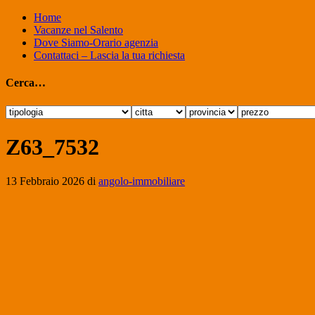
Home
Vacanze nel Salento
Dove Siamo-Orario agenzia
Contattaci – Lascia la tua richiesta
Cerca…
Z63_7532
13 Febbraio 2026
di
angolo-immobiliare