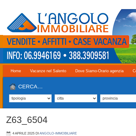
Home
Vacanze nel Salento
Dove Siamo-Orario agenzia
C
CERCA…
Z63_6504
4 APRILE 2025
DI
ANGOLO-IMMOBILIARE