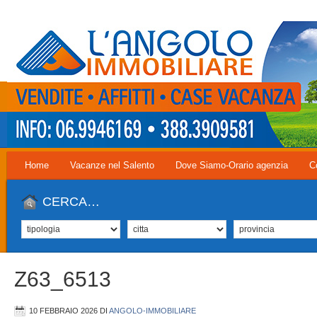
Home
Vacanze nel Salento
Dove Siamo-Orario agenzia
C
CERCA…
Z63_6513
10 FEBBRAIO 2026
DI
ANGOLO-IMMOBILIARE