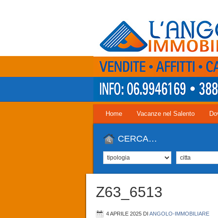
Home
Vacanze nel Salento
Do
CERCA…
Z63_6513
4 APRILE 2025
DI
ANGOLO-IMMOBILIARE