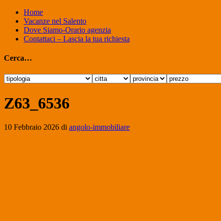
Home
Vacanze nel Salento
Dove Siamo-Orario agenzia
Contattaci – Lascia la tua richiesta
Cerca…
Z63_6536
10 Febbraio 2026
di
angolo-immobiliare