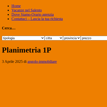
Home
Vacanze nel Salento
Dove Siamo-Orario agenzia
Contattaci – Lascia la tua richiesta
Cerca…
Planimetria 1P
3 Aprile 2025
di
angolo-immobiliare