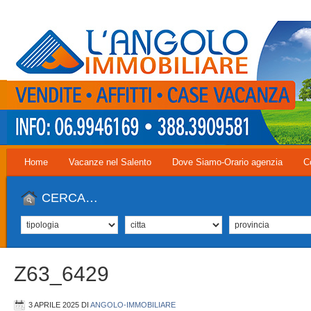
Home
Vacanze nel Salento
Dove Siamo-Orario agenzia
C
CERCA…
Z63_6429
3 APRILE 2025
DI
ANGOLO-IMMOBILIARE