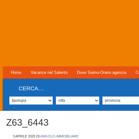
Home
Vacanze nel Salento
Dove Siamo-Orario agenzia
C
CERCA…
Z63_6443
3 APRILE 2025
DI
ANGOLO-IMMOBILIARE