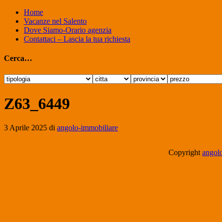
Home
Vacanze nel Salento
Dove Siamo-Orario agenzia
Contattaci – Lascia la tua richiesta
Cerca…
Z63_6449
3 Aprile 2025
di
angolo-immobiliare
Copyright
angolo