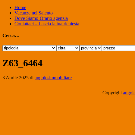
Home
Vacanze nel Salento
Dove Siamo-Orario agenzia
Contattaci – Lascia la tua richiesta
Cerca…
Z63_6464
3 Aprile 2025
di
angolo-immobiliare
Copyright
angolo