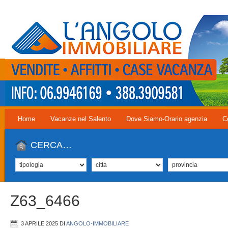
Home
Vacanze nel Salento
Dove Siamo-Orario agenzia
C
CERCA…
Z63_6466
3 APRILE 2025
DI
ANGOLO-IMMOBILIARE