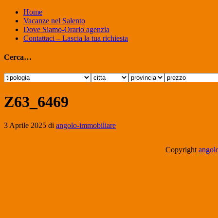
Home
Vacanze nel Salento
Dove Siamo-Orario agenzia
Contattaci – Lascia la tua richiesta
Cerca…
Z63_6469
3 Aprile 2025
di
angolo-immobiliare
Copyright
angolo