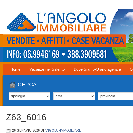
Home
Vacanze nel Salento
Dove Siamo-Orario agenzia
C
CERCA…
Z63_6016
26 GENNAIO 2026
DI
ANGOLO-IMMOBILIARE