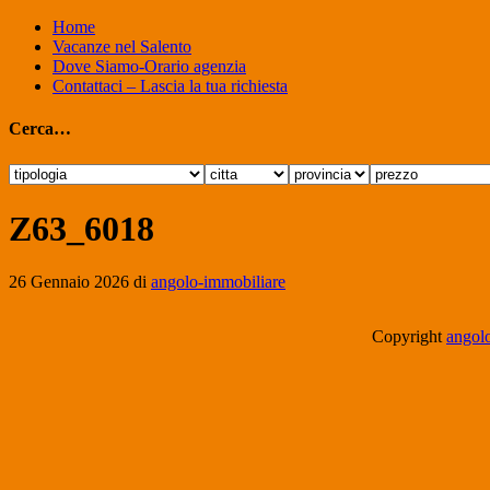
Home
Vacanze nel Salento
Dove Siamo-Orario agenzia
Contattaci – Lascia la tua richiesta
Cerca…
Z63_6018
26 Gennaio 2026
di
angolo-immobiliare
Copyright
angolo