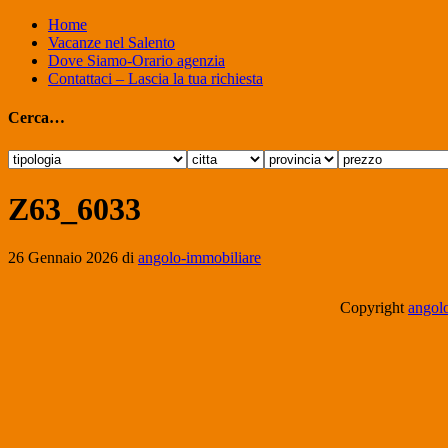
Home
Vacanze nel Salento
Dove Siamo-Orario agenzia
Contattaci – Lascia la tua richiesta
Cerca…
Z63_6033
26 Gennaio 2026
di
angolo-immobiliare
Copyright
angolo