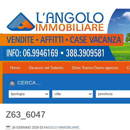
Home
Vacanze nel Salento
Dove Siamo-Orario agenzia
C
CERCA…
Z63_6047
26 GENNAIO 2026
DI
ANGOLO-IMMOBILIARE