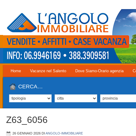
Home
Vacanze nel Salento
Dove Siamo-Orario agenzia
C
CERCA…
Z63_6056
26 GENNAIO 2026
DI
ANGOLO-IMMOBILIARE