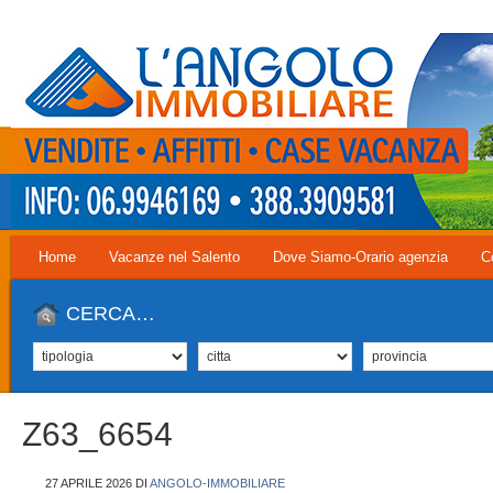
Home
Vacanze nel Salento
Dove Siamo-Orario agenzia
C
CERCA…
Z63_6654
27 APRILE 2026
DI
ANGOLO-IMMOBILIARE