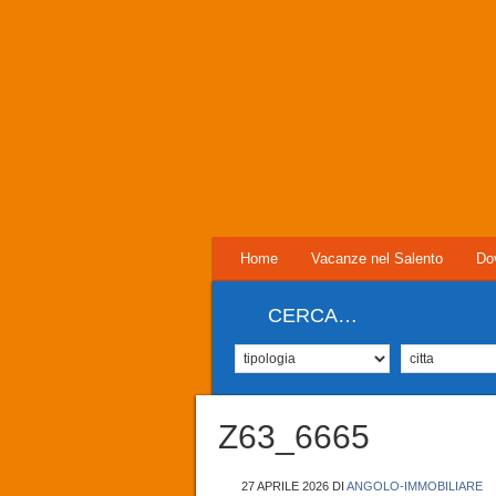
Home
Vacanze nel Salento
Do
CERCA…
Z63_6665
27 APRILE 2026
DI
ANGOLO-IMMOBILIARE