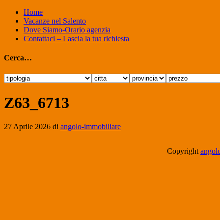
Home
Vacanze nel Salento
Dove Siamo-Orario agenzia
Contattaci – Lascia la tua richiesta
Cerca…
Z63_6713
27 Aprile 2026
di
angolo-immobiliare
Copyright
angolo