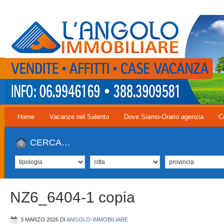
Home
Vacanze nel Salento
Dove Siamo-Orario agenzia
C
CERCA…
NZ6_6404-1 copia
3 MARZO 2026
DI
ANGOLO-IMMOBILIARE