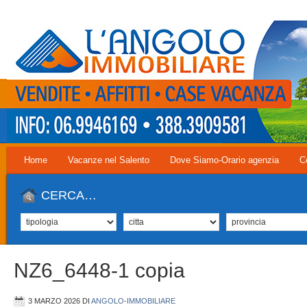
Home
Vacanze nel Salento
Dove Siamo-Orario agenzia
C
CERCA…
NZ6_6448-1 copia
3 MARZO 2026
DI
ANGOLO-IMMOBILIARE