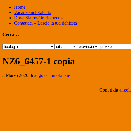
Home
Vacanze nel Salento
Dove Siamo-Orario agenzia
Contattaci – Lascia la tua richiesta
Cerca…
NZ6_6457-1 copia
3 Marzo 2026
di
angolo-immobiliare
Copyright
angolo