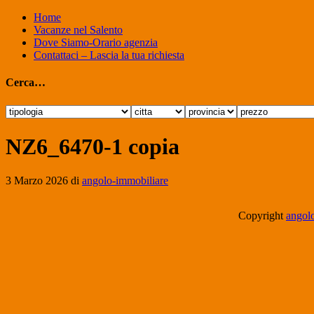
Home
Vacanze nel Salento
Dove Siamo-Orario agenzia
Contattaci – Lascia la tua richiesta
Cerca…
NZ6_6470-1 copia
3 Marzo 2026
di
angolo-immobiliare
Copyright
angolo