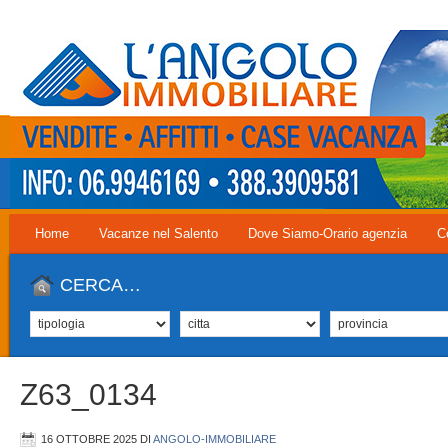
Home
Vacanze nel Salento
Dove Siamo-Orario agenzia
C
CERCA…
Z63_0134
16 OTTOBRE 2025
DI
ANGOLO-IMMOBILIARE