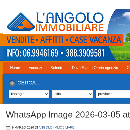
Home
Vacanze nel Salento
Dove Siamo-Orario agenzia
C
CERCA…
WhatsApp Image 2026-03-05 at 
9 MARZO 2026
DI
ANGOLO-IMMOBILIARE