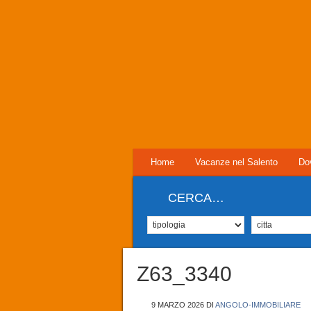
Home
Vacanze nel Salento
Do
CERCA…
Z63_3340
9 MARZO 2026
DI
ANGOLO-IMMOBILIARE